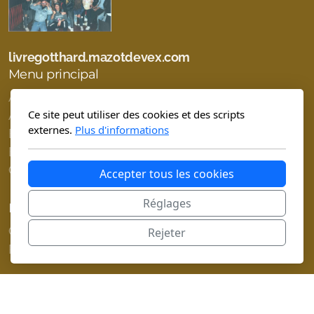
livregotthard.mazotdevex.com
Menu principal
Accueil
Ce site peut utiliser des cookies et des scripts
À propos de
externes.
Plus d'informations
Boutique
Blog
Contact
Accepter tous les cookies
Réglages
Légal
Conditions d'utilisation
Rejeter
Politique de confidentialité
Copyright, tous droits réservés